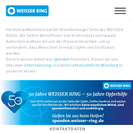
Direkt zum Inhalt
Herzlich willkommen auf der Brandenburger Seite des WEISSEN
RINGS. Wir helfen Betroffenen von Kriminalität und Gewalt.
Außerdem widmen wir uns der Präventionsarbeit, um zu
verhindern, dass Menschen (erneut) Opfer von Straftaten
werden.
Da sich unsere Arbeit aus
Spenden
finanziert, freuen wir uns
über jede
Unterstützung
und aktive
ehrenamtliche Mitarbeit
in
unserem Verein.
KONTAKTDATEN